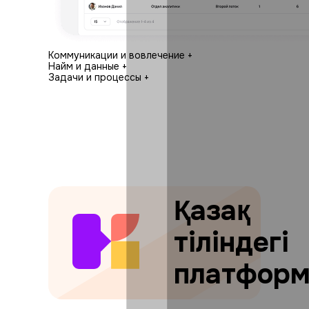
Коммуникации и вовлечение
+
Найм и данные
+
Задачи и процессы
+
Қазақ
тіліндегі
платфор