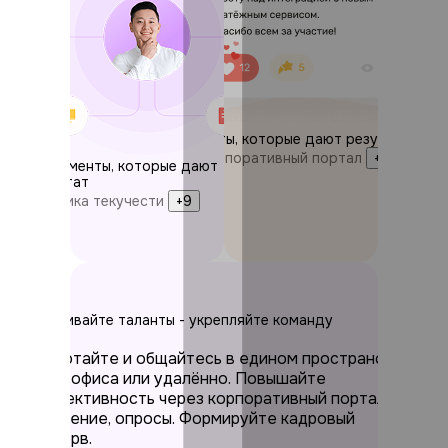
Инструменты, которые дают результат
Опросы
Корпоративный портал
+7
Инструменты, которые дают
результат
Аналитика текучести
+9
Развивайте таланты - укрепляйте команду
Работайте и общайтесь в едином пространстве
— из офиса или удалённо. Повышайте
эффективность через корпоративный портал:
обучение, опросы. Формируйте кадровый
резерв.