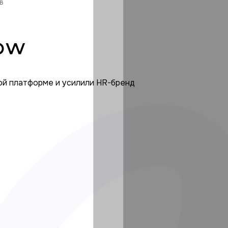
в
ой платформе и усилили HR⁠-⁠бренд