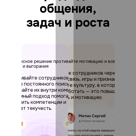
общения,
задач и роста
Комплексное решение против
Поддерживайте мотивацию и вовлеченнос
текучки и выгорания
Вовлекайте сотрудников через
Удерживайте сотрудников
обратную связь, игры и признание.
вместо постоянного поиска.
Формируйте культуру, в которой
Развивайте их внутри компании.
хочется работать — это повышает
Системный подход помогает
лояльность и мотивацию.
сохранить компетенции и
снижает текучесть.