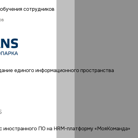
 обучения сотрудников
ов
здание единого информационного пространства
с иностранного ПО на HRM⁠-⁠платформу «МояКоманда»