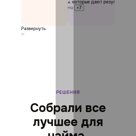
Инструменты, которые дают результат
Воронка найма
+7
Развернуть
РЕШЕНИЯ
Собрали все
лучшее для
найма,