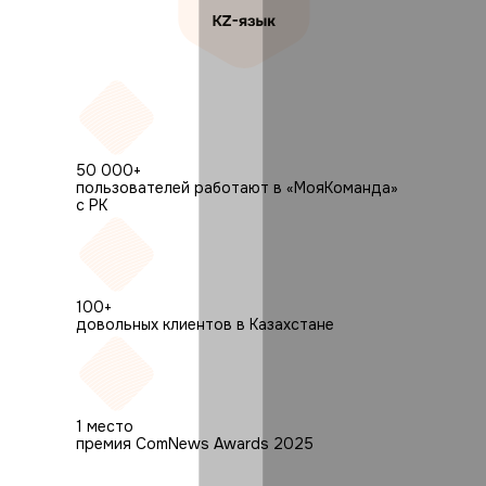
50 000+
пользователей работают в «МояКоманда»
с РК
100+
довольных клиентов в Казахстане
1 место
премия ComNews Awards 2025