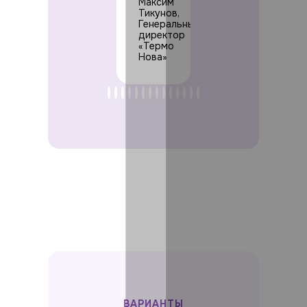
Максим
Тикунов,
Генеральный
директор
«Термо
Нова»
ВАРИАНТЫ