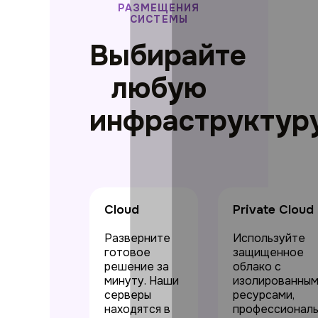
РАЗМЕЩЕНИЯ
СИСТЕМЫ
Выбирайте
любую
инфраструктур
Cloud
Private Сloud
Разверните
Используйте
готовое
защищенное
решение за
облако с
минуту. Наши
изолированны
серверы
ресурсами,
находятся в
профессионал