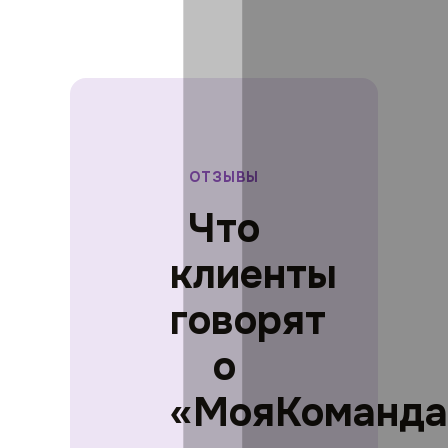
ОТЗЫВЫ
Что
клиенты
говорят
о
«МояКоманда