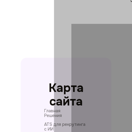
Карта
сайта
Главная
Решения
ATS для рекрутинга
с ИИ