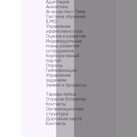
Адаптация
Аналитика
AI-ассистент Тима
Система обучения
(LMS)
Управление
эффективностью
Оценка и развитие
Индивидуальные
планы развития
сотрудников
Корпоративный
портал
Опросы
Геймификация
Управление
задачами
Заявки и процессы
Тарифы
Кейсы
Отрасли
Enterprise
Контакты
Организационная
структура
Дорожная карта
Контакты