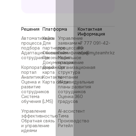
Решения
Платформа
Контактная
Информация
Автоматизация
Кейсы
Управление
процесса
Для
заявками и
+7 777 091-42-
подбора
партнеров
процессами
83
Адаптация новых
Обновления
Геймификация
info@myteamhr.kz
сотрудников
Презентация
Мобильное
Документация
приложение
Корпоративный
Дорожная
Организационная
портал
карта
структура
Аналитика
Контакты
компании
Оценка и
Карта сайта
Индивидуальные
развитие
планы развития
сотрудников
сотрудников
Система
Оценка 360
обучения (LMS)
градусов
Управление
AI‑ассистент
эффективностью
Тима
Обратная связь
Производство
и управление
Ритейл
идеями