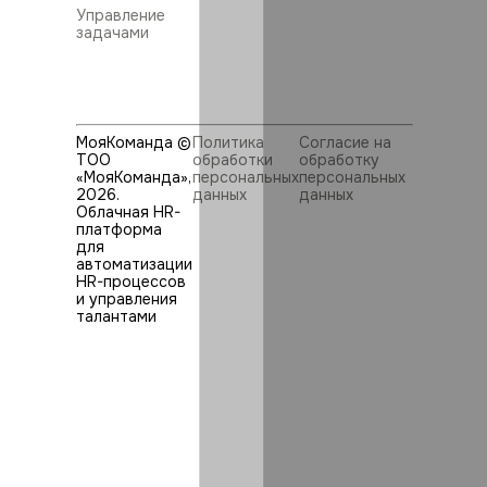
Управление
задачами
МояКоманда ©
Политика
Согласие на
ТОО
обработки
обработку
«МояКоманда»,
персональных
персональных
2026
.
данных
данных
Облачная HR-
платформа
для
автоматизации
HR⁠-⁠процессов
и управления
талантами