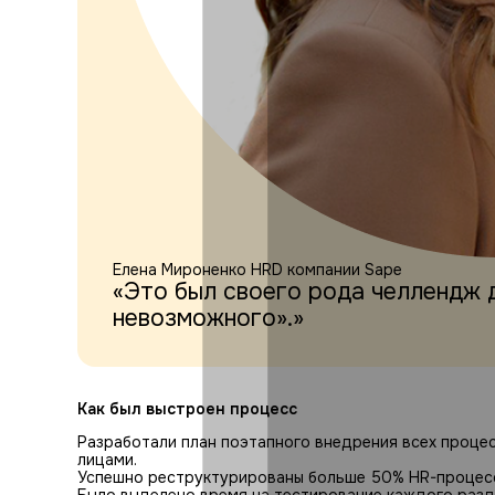
Елена Мироненко
HRD компании Sape
«Это был своего рода челлендж д
невозможного».»
Как был выстроен процесс
Разработали план поэтапного внедрения всех проце
лицами.
Успешно реструктурированы больше 50% HR-процессов