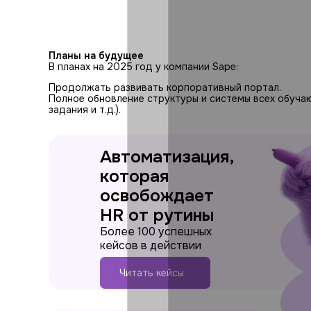
Планы на будущее
В планах на 2025 год у компании Sape:
Продолжать развивать корпоративный портал.
Полное обновление структуры и системы всех обучаю
задания и т.д.).
Автоматизация,
которая
освобождает
HR от рутины
Более 100 успешных
кейсов в действии
Читать кейсы