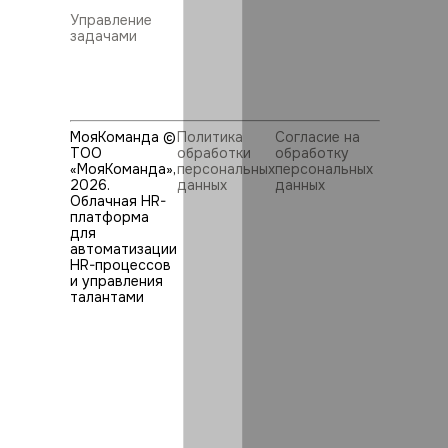
Управление
задачами
МояКоманда ©
Политика
Согласие на
ТОО
обработки
обработку
«МояКоманда»,
персональных
персональных
2026
.
данных
данных
Облачная HR-
платформа
для
автоматизации
HR⁠-⁠процессов
и управления
талантами