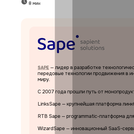
8 мин
— лидер в разработке технологичес
SAPE
передовые технологии продвижения в и
миру.
С 2007 года прошли путь от монопродукт
LinksSape — крупнейшая платформа линк
RTB Sape — programmatic-платформа для
WizardSape — инновационный SaaS-серв