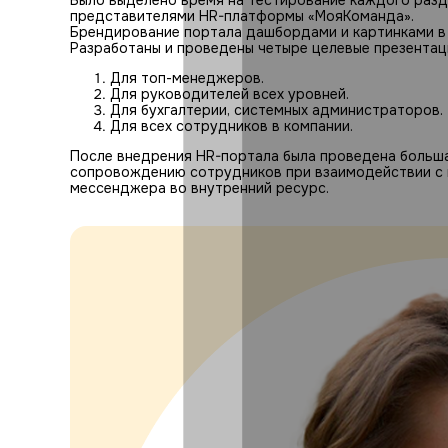
Было выделено время на тестирование каждого разд
представителями HR-платформы «МояКоманда».
Брендирование портала дашбордами и картинками в 
Разработаны и проведены четыре целевые презентац
Для топ-менеджеров.
Для руководителей всех уровней.
Для бухгалтерии, системных администраторов.
Для всех сотрудников в компании.
После внедрения HR-портала была проведена больша
сопровождению сотрудников при взаимодействии с 
мессенджера во внутренний ресурс.