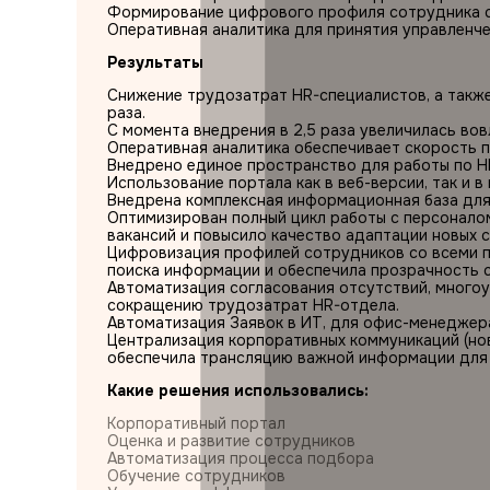
Формирование цифрового профиля сотрудника с
Оперативная аналитика для принятия управленче
Результаты
Снижение трудозатрат HR-специалистов, а также 
раза.
С момента внедрения в 2,5 раза увеличилась во
Оперативная аналитика обеспечивает скорость п
Внедрено единое пространство для работы по H
Использование портала как в веб-версии, так и 
Внедрена комплексная информационная база для
Оптимизирован полный цикл работы с персоналом
вакансий и повысило качество адаптации новых 
Цифровизация профилей сотрудников со всеми 
поиска информации и обеспечила прозрачность 
Автоматизация согласования отсутствий, многоу
сокращению трудозатрат HR-отдела.
Автоматизация Заявок в ИТ, для офис-менеджера
Централизация корпоративных коммуникаций (нов
обеспечила трансляцию важной информации для 
Какие решения использовались:
Корпоративный портал
Оценка и развитие сотрудников
Автоматизация процесса подбора
Обучение сотрудников