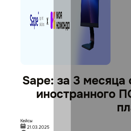
Sape: за 3 месяца
иностранного П
п
Кейсы
21.03.2025