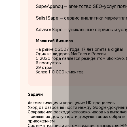
SapeAgency — агентство SEO-услуг полн
SalistSape — сервис аналитики маркетпл
AdvisorSape — уникальные сервисы и усл
Масштаб бизнеса
На рынке с 2007 года, 17 лет опыта в digital.
Один из лидеров MarTech в России.
С 2020 года является резидентом Skolkovo, б
6 продуктов.
29 стран.
более 110 000 клиентов.
Задачи
Автоматизация и упрощение HR-процессов.
Уход от разрозненности между Google-документа
Сокращение расхода человеко-часов на выполнен
Повышение доступности документации: собрать 
приложением.
Систематизация и автоматизация данных для HR