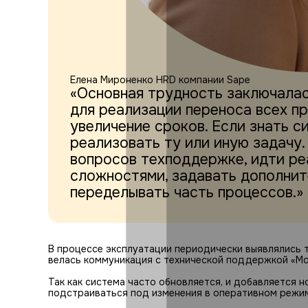
Елена Мироненко
HRD компании Sape
«Основная трудность заключалас
для реализации переноса всех пр
увеличение сроков. Если знать с
реализовать ту или иную задачу
вопросов техподдержке, идти ре
сложностями, задавать дополнит
переделывать часть процессов.»
В процессе эксплуатации периодически выявлялись т
велась коммуникация с технической поддержкой «М
Так как система часто обновляется, и добавляется 
подстраиваться под изменения в оперативном режим