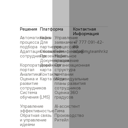
Решения
Платформа
Контактная
Информация
Автоматизация
Кейсы
Управление
процесса
Для
заявками и
+7 777 091-42-
подбора
партнеров
процессами
83
Адаптация новых
Обновления
Геймификация
info@myteamhr.kz
сотрудников
Презентация
Мобильное
Документация
приложение
Корпоративный
Дорожная
Организационная
портал
карта
структура
Аналитика
Контакты
компании
Оценка и
Карта сайта
Индивидуальные
развитие
планы развития
сотрудников
сотрудников
Система
Оценка 360
обучения (LMS)
градусов
Управление
AI‑ассистент
эффективностью
Тима
Обратная связь
Производство
и управление
Ритейл
идеями