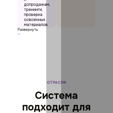
допродажам,
тренинги,
проверка
освоенных
материалов
и база
Развернуть
знаний.
ОТРАСЛИ
Система
подходит для