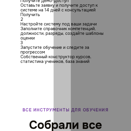
Получите демо-доступ
Оставьте заявку и получите доступ к
системе на 14 дней с консультацией
Получить
2
Настройте систему под ваши задачи
Заполните справочник компетенций,
должности, разряды, создайте шаблоны
оценки
3
Запустите обучение и следите за
прогрессом
Собственный конструктор курсов,
статистика учеников, база знаний
ВСЕ ИНСТРУМЕНТЫ ДЛЯ ОБУЧЕНИЯ
Собрали все