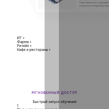
ИТ
+
Фарма
+
Ритейл
+
Кафе и рестораны
+
МГНОВЕННЫЙ ДОСТУП
Быстрый запуск обучения
1