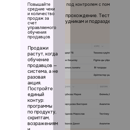
иональные знания сотрудников под контролем с помощью те
Повышайте
средние чеки
и количество
ния, а не просто фиксируйте прохождение. Тесты после 
продаж за
е темы и просрочки — по сотрудникам и подразделениям.
счет
управляемого
обучения
продавцов
Продажи
растут, когда
обучение
продавцов —
система, а не
разовая
акция.
Постройте
единый
контур:
программы
по продукту,
скриптам,
возражениям
и